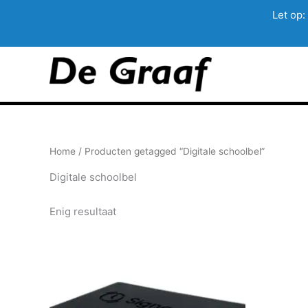
Let op:
Ga
naar
de
inhoud
Home
/ Producten getagged “Digitale schoolbel”
Digitale schoolbel
Enig resultaat