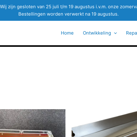
Wij zijn gesloten van 25 juli t/m 19 augustus i.v.m. onze zomerv
Bestellingen worden verwerkt na 19 augustus.
Home
Ontwikkeling
Repa