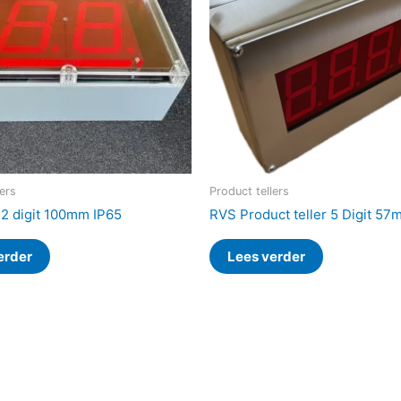
lers
Product tellers
y 2 digit 100mm IP65
RVS Product teller 5 Digit 57
erder
Lees verder