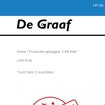
Let op:
Ga
naar
de
inhoud
Home
/ Producten getagged “LAN Klok”
LAN Klok
Toont alle 2 resultaten