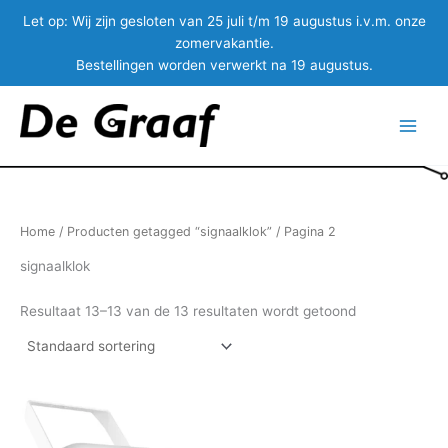
Let op:
Wij zijn gesloten van 25 juli t/m 19 augustus i.v.m. onze
zomervakantie.
Bestellingen worden verwerkt na 19 augustus.
Ga
naar
Main
de
inhoud
Menu
Home
/
Producten getagged “signaalklok”
/ Pagina 2
signaalklok
Resultaat 13–13 van de 13 resultaten wordt getoond