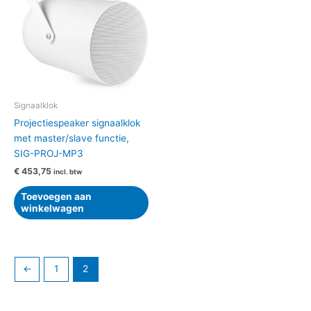
Signaalklok
Projectiespeaker signaalklok
met master/slave functie,
SIG-PROJ-MP3
€
453,75
incl. btw
Toevoegen aan
winkelwagen
←
1
2