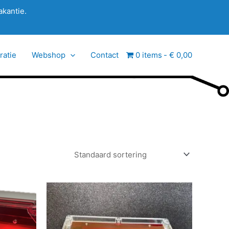
akantie.
ratie
Webshop
Contact
0 items
€ 0,00