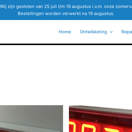
Wij zijn gesloten van 25 juli t/m 19 augustus i.v.m. onze zomerv
Bestellingen worden verwerkt na 19 augustus.
Home
Ontwikkeling
Repa