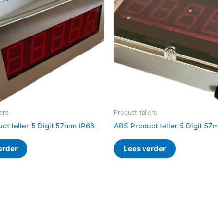
lers
Product tellers
ct teller 5 Digit 57mm IP66
ABS Product teller 5 Digit 57
erder
Lees verder