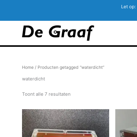
Let op:
Ga
naar
de
inhoud
Home
/ Producten getagged “waterdicht”
waterdicht
Toont alle 7 resultaten