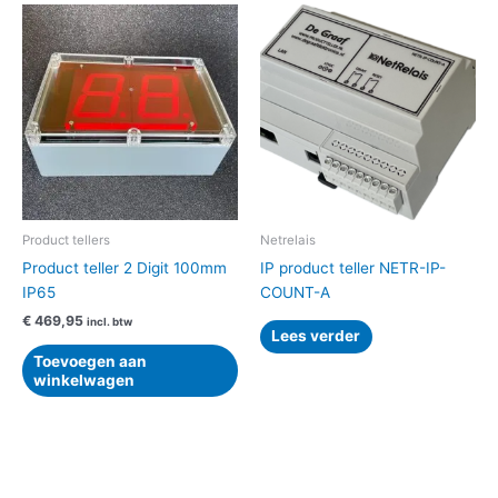
Product tellers
Netrelais
Product teller 2 Digit 100mm
IP product teller NETR-IP-
IP65
COUNT-A
€
469,95
incl. btw
Lees verder
Toevoegen aan
winkelwagen