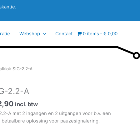
akantie.
ratie
Webshop
Contact
0 items
€ 0,00
alklok SIG-2.2-A
IG-2.2-A
Prijsklasse:
2,90
incl. btw
€ 284,95
2.2-A met 2 ingangen en 2 uitgangen voor b.v. een
tot
 betaalbare oplossing voor pauzesignalering.
€ 312,90