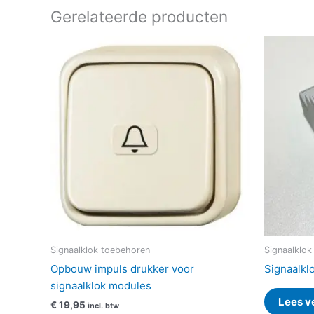
Gerelateerde producten
Signaalklok toebehoren
Signaalklok
Opbouw impuls drukker voor
Signaalkl
signaalklok modules
Lees v
€
19,95
incl. btw