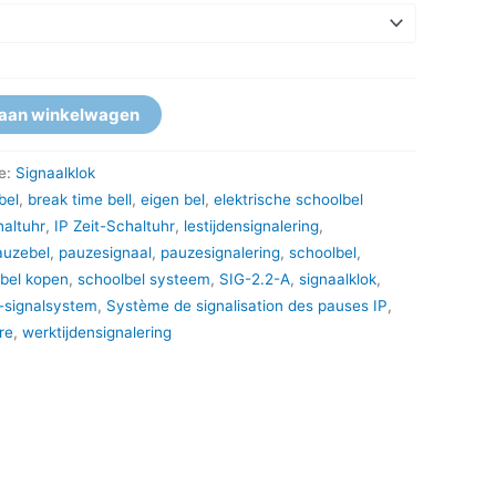
aan winkelwagen
e:
Signaalklok
bel
,
break time bell
,
eigen bel
,
elektrische schoolbel
haltuhr
,
IP Zeit-Schaltuhr
,
lestijdensignalering
,
auzebel
,
pauzesignaal
,
pauzesignalering
,
schoolbel
,
bel kopen
,
schoolbel systeem
,
SIG-2.2-A
,
signaalklok
,
P-signalsystem
,
Système de signalisation des pauses IP
,
re
,
werktijdensignalering