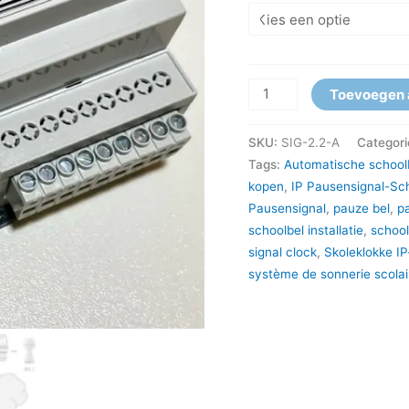
Signaalklok
Toevoegen 
SIG-
2.2-
SKU:
SIG-2.2-A
Categori
A
Tags:
Automatische school
aantal
kopen
,
IP Pausensignal-Sc
Pausensignal
,
pauze bel
,
p
schoolbel installatie
,
school
signal clock
,
Skoleklokke I
système de sonnerie scolai