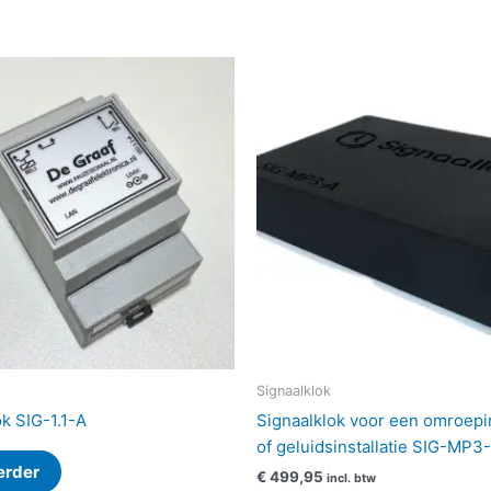
Signaalklok
ok SIG-1.1-A
Signaalklok voor een omroepin
of geluidsinstallatie SIG-MP3
erder
€
499,95
incl. btw