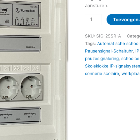
aansturen.
Signaalklok
Toevoegen 
SIG-
2SSR-
SKU:
SIG-2SSR-A
Categ
A,
Tags:
Automatische school
“Plug
Pausensignal-Schaltuhr
,
IP
&
pauzesignalering
,
schoolbe
Play”,
Skoleklokke IP-signalsyste
met
sonnerie scolaire
,
werkplaa
2
stopcontact
uitgangen
aantal