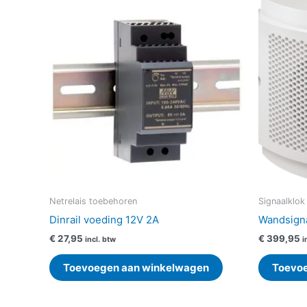
Netrelais toebehoren
Signaalklok
Dinrail voeding 12V 2A
Wandsign
€
27,95
€
399,95
incl. btw
i
Toevoegen aan winkelwagen
Toevo