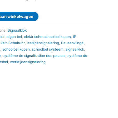
aan winkelwagen
orie:
Signaalklok
bel
,
eigen bel
,
elektrische schoolbel kopen
,
IP
 Zeit-Schaltuhr
,
lestijdensignalering
,
Pausenklingel
,
l
,
schoolbel kopen
,
schoolbel systeem
,
signaalklok
,
m
,
système de signalisation des pauses
,
système de
tsbel
,
werktijdensignalering