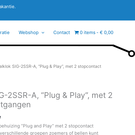
akantie.
ratie
Webshop
Contact
0 items
€ 0,00
alklok SIG-2SSR-A, “Plug & Play”, met 2 stopcontact
G-2SSR-A, “Plug & Play”, met 2
itgangen
w
behuizing “Plug and Play” met 2 stopcontact
verschillende groepen zoemers of bellen kunt