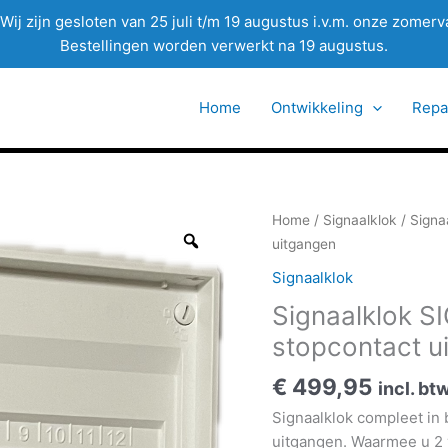
Wij zijn gesloten van 25 juli t/m 19 augustus i.v.m. onze zomerv
Bestellingen worden verwerkt na 19 augustus.
Home
Ontwikkeling
Repa
Home
/
Signaalklok
/ Signa
uitgangen
Signaalklok
Signaalklok SI
stopcontact u
€
499,95
incl. bt
Signaalklok compleet in 
uitgangen. Waarmee u 2 